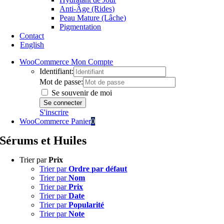
Anti-Âge (Rides)
Peau Mature (Lâche)
Pigmentation
Contact
English
WooCommerce Mon Compte
Identifiant:
Mot de passe:
Se souvenir de moi
S'inscrire
WooCommerce Panier
0
Sérums et Huiles
Trier par
Prix
Trier par
Ordre par défaut
Trier par
Nom
Trier par
Prix
Trier par
Date
Trier par
Popularité
Trier par
Note