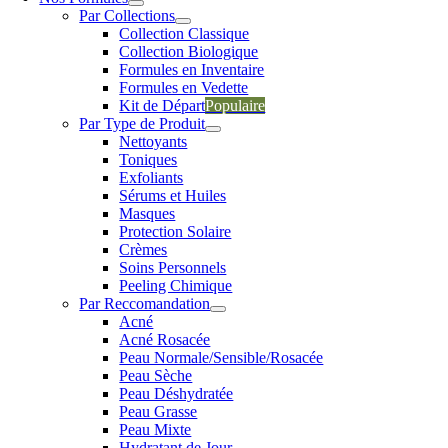
Par Collections
Collection Classique
Collection Biologique
Formules en Inventaire
Formules en Vedette
Kit de Départ
Populaire
Par Type de Produit
Nettoyants
Toniques
Exfoliants
Sérums et Huiles
Masques
Protection Solaire
Crèmes
Soins Personnels
Peeling Chimique
Par Reccomandation
Acné
Acné Rosacée
Peau Normale/Sensible/Rosacée
Peau Sèche
Peau Déshydratée
Peau Grasse
Peau Mixte
Hydratant de Jour