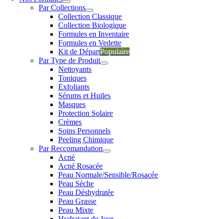
Par Collections
Collection Classique
Collection Biologique
Formules en Inventaire
Formules en Vedette
Kit de Départ
Populaire
Par Type de Produit
Nettoyants
Toniques
Exfoliants
Sérums et Huiles
Masques
Protection Solaire
Crèmes
Soins Personnels
Peeling Chimique
Par Reccomandation
Acné
Acné Rosacée
Peau Normale/Sensible/Rosacée
Peau Sèche
Peau Déshydratée
Peau Grasse
Peau Mixte
Hydratant de Jour